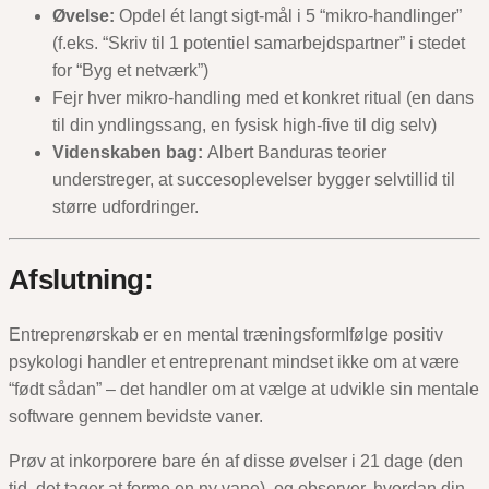
Øvelse:
Opdel ét langt sigt-mål i 5 “mikro-handlinger”
(f.eks. “Skriv til 1 potentiel samarbejdspartner” i stedet
for “Byg et netværk”)
Fejr hver mikro-handling med et konkret ritual (en dans
til din yndlingssang, en fysisk high-five til dig selv)
Videnskaben bag:
Albert Banduras teorier
understreger, at succesoplevelser bygger selvtillid til
større udfordringer.
Afslutning:
Entreprenørskab er en mental træningsformIfølge positiv
psykologi handler et entreprenant mindset ikke om at være
“født sådan” – det handler om at vælge at udvikle sin mentale
software gennem bevidste vaner.
Prøv at inkorporere bare én af disse øvelser i 21 dage (den
tid, det tager at forme en ny vane), og observer, hvordan din