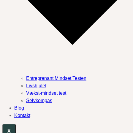
Entreprenant Mindset Testen
Livshjulet
Vækst-mindset test
Selvkompas
Blog
Kontakt
X