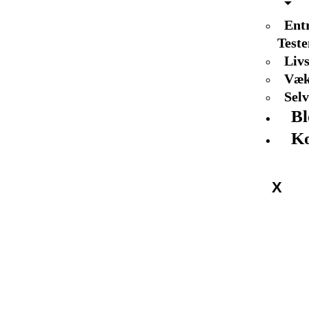
Ent
Test
Livs
Væk
Sel
Bl
Ko
X