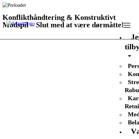
Konflikthåndtering & Konstruktivt
Modspil – Slut med at være dørmåtte!
Je
tilb
Pers
Kon
Str
Robu
Kar
Retn
Med
Bel
Væ