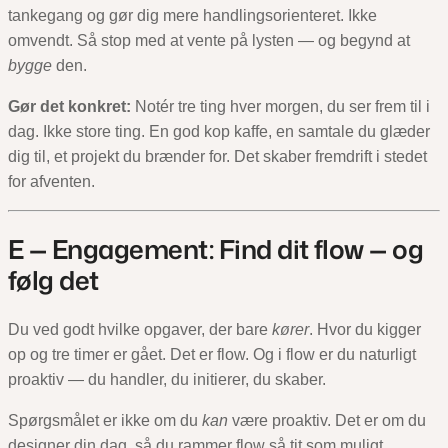
tankegang og gør dig mere handlingsorienteret. Ikke
omvendt. Så stop med at vente på lysten — og begynd at
bygge
den.
Gør det konkret:
Notér tre ting hver morgen, du ser frem til i
dag. Ikke store ting. En god kop kaffe, en samtale du glæder
dig til, et projekt du brænder for. Det skaber fremdrift i stedet
for afventen.
E — Engagement: Find dit flow — og
følg det
Du ved godt hvilke opgaver, der bare
kører
. Hvor du kigger
op og tre timer er gået. Det er flow. Og i flow er du naturligt
proaktiv — du handler, du initierer, du skaber.
Spørgsmålet er ikke om du
kan
være proaktiv. Det er om du
designer din dag, så du rammer flow så tit som muligt.