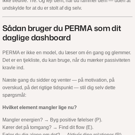
Ikke tredive. Tre. Og fejr dem, når du rammer dem — uden at
undskylde for at du er stolt af dig selv.
Sådan bruger du PERMA som dit
daglige dashboard
PERMA er ikke en model, du læser om én gang og glemmer.
Det er en tjekliste, du kan bruge, når du mærker passiviteten
kravle ind.
Næste gang du sidder og venter — på motivation, på
overskud, på det rigtige tidspunkt — stil dig selv dette
spørgsmål:
Hvilket element mangler lige nu?
Mangler energien? → Byg positive følelser (P).
Kører det på tomgang? → Find dit flow (E).
Føler du dig alene om det? → Aktivér dine relationer (R).