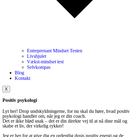
Entreprenant Mindset Testen
Livshjulet
Vækst-mindset test
Selvkompas
Blog
Kontakt
X
Positiv psykologi
Lyt her! Drop undskyldningerne, for nu skal du høre, hvad positiv
psykologi handler om, når jeg er din coach.
Det er ikke blød snak – det er din direkte vej til at nå dine mål og
skabe et liv, der virkelig rykker!
Jeg er her for at give dig en ordentlig dosis positiv energi og de