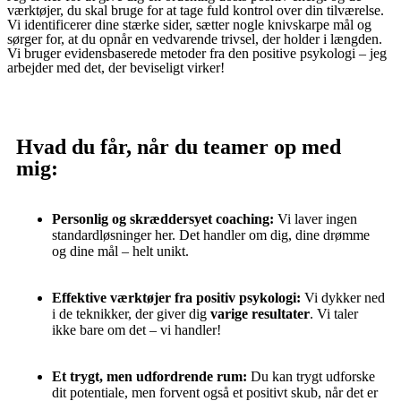
værktøjer, du skal bruge for at tage fuld kontrol over din tilværelse.
Vi identificerer dine stærke sider, sætter nogle knivskarpe mål og
sørger for, at du opnår en vedvarende trivsel, der holder i længden.
Vi bruger evidensbaserede metoder fra den positive psykologi – jeg
arbejder med det, der beviseligt virker!
Hvad du får, når du teamer op med
mig:
Personlig og skræddersyet coaching:
Vi laver ingen
standardløsninger her. Det handler om dig, dine drømme
og dine mål – helt unikt.
Effektive værktøjer fra positiv psykologi:
Vi dykker ned
i de teknikker, der giver dig
varige resultater
. Vi taler
ikke bare om det – vi handler!
Et trygt, men udfordrende rum:
Du kan trygt udforske
dit potentiale, men forvent også et positivt skub, når det er